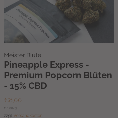
Meister Blüte
Pineapple Express -
Premium Popcorn Blüten
- 15% CBD
Normaler
Sonderpreis
€8,00
Preis
Einzelpreis
€4,00
/
pro
g
zzgl.
Versandkosten