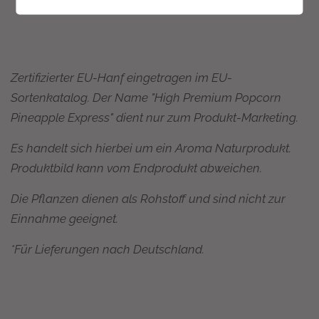
Zertifizierter EU-Hanf eingetragen im EU-
Sortenkatalog. Der Name "High Premium Popcorn
Pineapple Express" dient nur zum Produkt-Marketing.
Es handelt sich hierbei um ein Aroma Naturprodukt.
Produktbild kann vom Endprodukt abweichen.
Die Pflanzen dienen als Rohstoff und sind nicht zur
Einnahme geeignet.
*Für Lieferungen nach Deutschland.