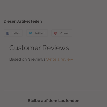
Diesen Artikel teilen
Teilen
Auf
Twittern
Auf
Pinnen
Auf
Facebook
Twitter
Pinterest
Customer Reviews
teilen
twittern
pinnen
Based on 3 reviews
Write a review
Bleibe auf dem Laufenden