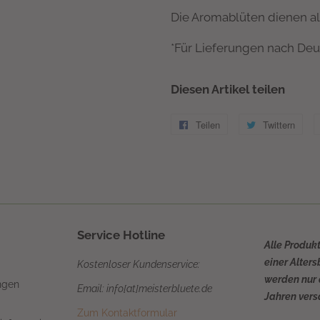
Die Aromablüten dienen al
*Für Lieferungen nach Deu
Diesen Artikel teilen
Teilen
Auf
Twittern
Auf
Facebook
Twit
teilen
twit
Service Hotline
Alle Produk
einer Alter
Kostenloser Kundenservice:
werden nur 
ngen
Email: info[at]meisterbluete.de
Jahren vers
Zum Kontaktformular