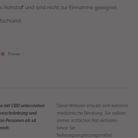
s Rohstoff und sind nicht zur Einnahme geeignet.
tschland.
Pinnen
Auf
ter
Pinterest
tern
pinnen
te mit CBD unterstehen
Diese Website erlaubt sich keinerlei
sbeschränkung und
medizinische Beratung. Sie sollten
an Personen ab 18
immer ärztlichen Rat einholen,
andt.
bevor Sie
Nahrungsergänzungsmittel