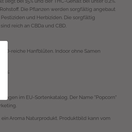
 liegt bei 15% und der THC-Gehalt bei unter 0,2%.
Rohstoff. Die Pflanzen werden sorgfältig angebaut
 Pestiziden und Herbiziden. Die sorgfältig
sind reich an CBDa und CBD.
e CBD-reiche Hanfblüten. Indoor ohne Samen
0,2%
ngetragen im EU-Sortenkatalog. Der Name "Popcorn"
rketing.
m ein Aroma Naturprodukt. Produktbild kann vom