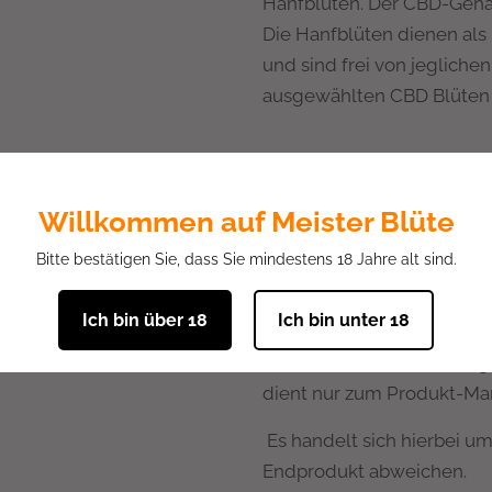
Hanfblüten. Der CBD-Gehalt
Die Hanfblüten dienen als 
und sind frei von jeglichen
ausgewählten CBD Blüten 
Inhaltsstoffe: Getrocknet
Willkommen auf Meister Blüte
Bitte bestätigen Sie, dass Sie mindestens 18 Jahre alt sind.
CBD & CBDA: 15% THC: <
Ich bin über 18
Ich bin unter 18
Zertifizierter EU-Hanf ei
dient nur zum Produkt-Ma
Es handelt sich hierbei u
Endprodukt abweichen.