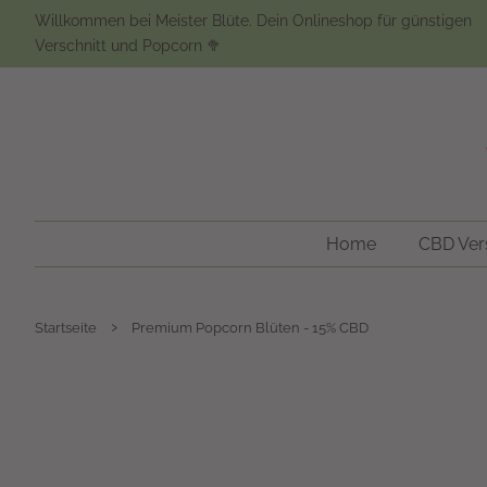
Willkommen bei Meister Blüte. Dein Onlineshop für günstigen
Verschnitt und Popcorn 🥦
Home
CBD Vers
›
Startseite
Premium Popcorn Blüten - 15% CBD