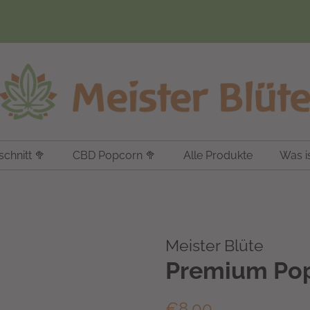
chnitt 🥦
CBD Popcorn 🥦
Alle Produkte
Was i
Meister Blüte
Premium Pop
Normaler
Sonderpreis
€8,00