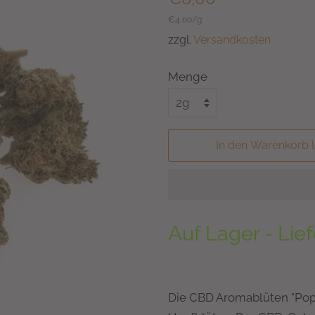
Preis
Einzelpreis
€4,00
/
pro
g
zzgl.
Versandkosten
Menge
In den Warenkorb 
Auf Lager - Lief
Die CBD Aromablüten "Popc